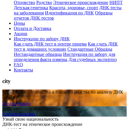
Отцовство
Родство
Этническое происхождение
НИПТ
Детская генетика
Красота, здоровье, спорт
ДНК тесты
на заболевания
Идентификация по ДНК
Образцы
отчетов ДНК тестов
Цены
Оплата и Доставка
Акции
Инструкции по забору ДНК
Как сдать ДНК тест в центре приема
Как сдать ДНК
тест в домашних условиях
Стандартные Образцы
Нестандартные образцы
Инструкция по забору для
определения факта измены
Для судебных экспертиз
FAQ
Контакты
city
Установление отцовства и близкого родства по анализу ДНК
4999 ₽
Узнать больше
ДНК-тест — лучший подарок
Сделать подарок
Узнай свою национальность
ДНК-тест на этническое происхождение