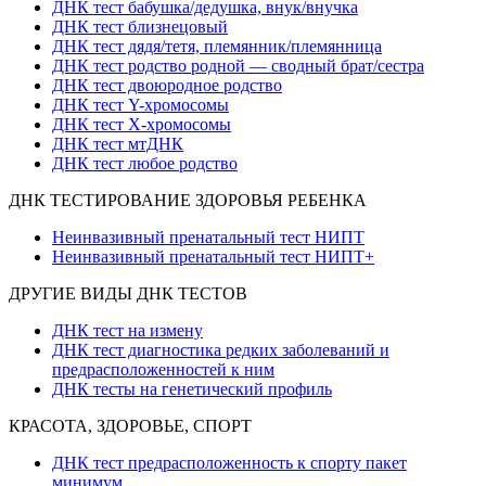
ДНК тест бабушка/дедушка, внук/внучка
ДНК тест близнецовый
ДНК тест дядя/тетя, племянник/племянница
ДНК тест родство родной — сводный брат/сестра
ДНК тест двоюродное родство
ДНК тест Y-хромосомы
ДНК тест X-хромосомы
ДНК тест мтДНК
ДНК тест любое родство
ДНК ТЕСТИРОВАНИЕ ЗДОРОВЬЯ РЕБЕНКА
Неинвазивный пренатальный тест НИПТ
Неинвазивный пренатальный тест НИПТ+
ДРУГИЕ ВИДЫ ДНК ТЕСТОВ
ДНК тест на измену
ДНК тест диагностика редких заболеваний и
предрасположенностей к ним
ДНК тесты на генетический профиль
КРАСОТА, ЗДОРОВЬЕ, СПОРТ
ДНК тест предрасположенность к спорту пакет
минимум