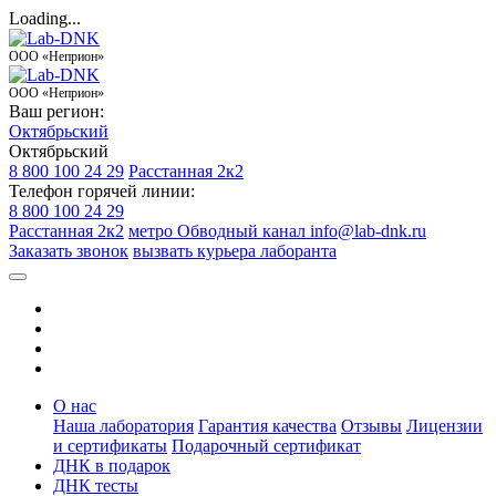
Loading...
ООО «Неприон»
ООО «Неприон»
Ваш регион:
Октябрьский
Октябрьский
8 800 100 24 29
Расстанная 2к2
Телефон горячей линии:
8 800 100 24 29
Расстанная 2к2
метро Обводный канал
info@lab-dnk.ru
Заказать звонок
вызвать курьера лаборанта
О нас
Наша лаборатория
Гарантия качества
Отзывы
Лицензии
и сертификаты
Подарочный сертификат
ДНК в подарок
ДНК тесты