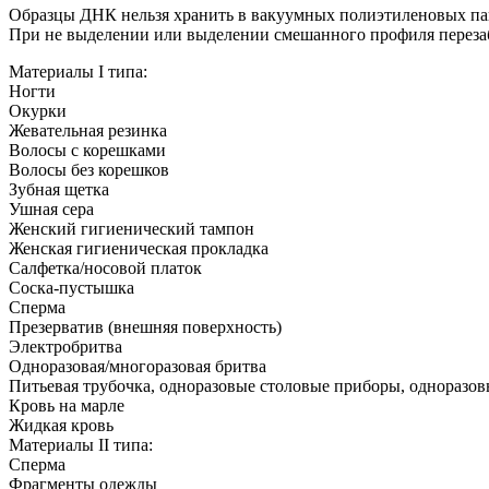
Образцы ДНК нельзя хранить в вакуумных полиэтиленовых пак
При не выделении или выделении смешанного профиля переза
Материалы I типа:
Ногти
Окурки
Жевательная резинка
Волосы с корешками
Волосы без корешков
Зубная щетка
Ушная сера
Женский гигиенический тампон
Женская гигиеническая прокладка
Салфетка/носовой платок
Соска-пустышка
Сперма
Презерватив (внешняя поверхность)
Электробритва
Одноразовая/многоразовая бритва
Питьевая трубочка, одноразовые столовые приборы, одноразов
Кровь на марле
Жидкая кровь
Материалы II типа:
Сперма
Фрагменты одежды