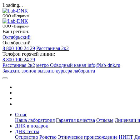
Loading...
ООО «Неприон»
ООО «Неприон»
Ваш регион:
Октябрьский
Октябрьский
8 800 100 24 29
Расстанная 2к2
Телефон горячей линии:
8 800 100 24 29
Расстанная 2к2
метро Обводный канал
info@lab-dnk.ru
Заказать звонок
вызвать курьера лаборанта
О нас
Наша лаборатория
Гарантия качества
Отзывы
Лицензии и
ДНК в подарок
ДНК тесты
Отцовство
Родство
Этническое происхождение
НИПТ
Де