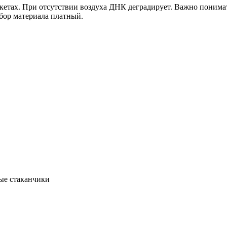
етах. При отсутствии воздуха ДНК деградирует. Важно понимат
бор материала платный.
ые стаканчики