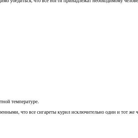
димо убедиться, что все ногти принадлежат необходимому челове
атной температуре.
ренными, что все сигареты курил исключительно один и тот же ч