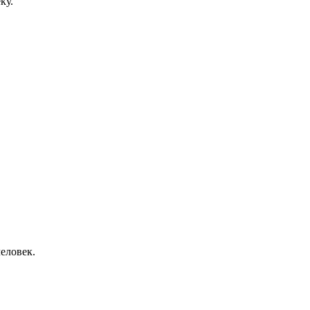
ку.
еловек.