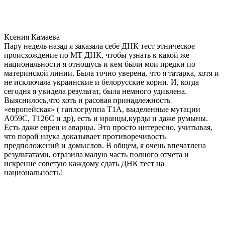
Ксения Камаева
Пару недель назад я заказала себе ДНК тест этническое
происхождение по МТ ДНК, чтобы узнать к какой же
национальности я отношусь и кем были мои предки по
материнской линии. Была точно уверена, что я татарка, хотя и
не исключала украинские и белорусские корни. И, когда
сегодня я увидела результат, была немного удивлена.
Выяснилось,что хоть и расовая принадлежность
«европейская» ( гаплогруппа T1A, выделенные мутации
A059C, T126C и др), есть и иранцы,курды и даже румыны.
Есть даже евреи и аварцы. Это просто интересно, учитывая,
что порой наука доказывает противоречивость
предположений и домыслов. В общем, я очень впечатлена
результатами, отразила малую часть полного отчета и
искренне советую каждому сдать ДНК тест на
национальность!