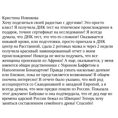
Кристина Новикова
Хочу поделиться своей радостью с другими! Это просто
класс! Я получила ДНК тест на этническое происхождение в
подарок, точнее сертификат на исследование! Я всегда
думала, что ДНК тест, это что-то сложное! Оказывается
никакой крови, или подготовки, просто приехала в ДНК
центр на Расстанной, сдала 2 ротовых мазка и через 2 недели
получила красивый ламинированный отчет о моем
происхождении! Никогда не могла подумать, что все
женщины произошли из Африки! А еще, оказывается, у меня
имеются общие родственники с Уороном Баффетом и
Наполеоном Бонапартом! Правда узнать насколько далекие
или близкие, пока не представляется возможным! В общем
ооочень интересно! В отчете было указано, что мой род
ассоциируется со Скандинавией и западной Европой, а я
всегда думала, что мои предки пошли из России. Показала
этот документ Бабушке и она подтвердила, что её дед еще во
времена царской России бежал из Швеции! Теперь хочу
заняться составлением семейного древа! Спасибо!