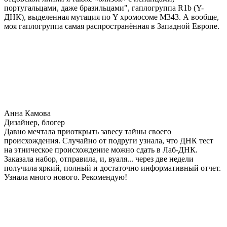
португальцами, даже бразильцами", гаплогруппа R1b (Y-
ДНК), выделенная мутация по Y хромосоме М343. А вообще,
моя гаплогруппа самая распространённая в Западной Европе.
Анна Камова
Дизайнер, блогер
Давно мечтала приоткрыть завесу тайны своего
происхождения. Случайно от подруги узнала, что ДНК тест
на этническое происхождение можно сдать в Лаб-ДНК.
Заказала набор, отправила, и, вуаля... через две недели
получила яркий, полный и достаточно информативный отчет.
Узнала много нового. Рекомендую!