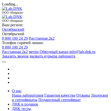
Loading...
ООО «Неприон»
ООО «Неприон»
Ваш регион:
Октябрьский
Октябрьский
8 800 100 24 29
Расстанная 2к2
Телефон горячей линии:
8 800 100 24 29
Расстанная 2к2
метро Обводный канал
info@lab-dnk.ru
Заказать звонок
вызвать курьера лаборанта
О нас
Наша лаборатория
Гарантия качества
Отзывы
Лицензии
и сертификаты
Подарочный сертификат
ДНК в подарок
ДНК тесты