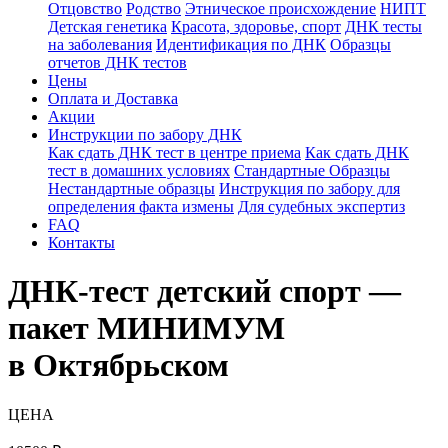
Отцовство
Родство
Этническое происхождение
НИПТ
Детская генетика
Красота, здоровье, спорт
ДНК тесты
на заболевания
Идентификация по ДНК
Образцы
отчетов ДНК тестов
Цены
Оплата и Доставка
Акции
Инструкции по забору ДНК
Как сдать ДНК тест в центре приема
Как сдать ДНК
тест в домашних условиях
Стандартные Образцы
Нестандартные образцы
Инструкция по забору для
определения факта измены
Для судебных экспертиз
FAQ
Контакты
ДНК-тест детский спорт —
пакет МИНИМУМ
в Октябрьском
ЦЕНА