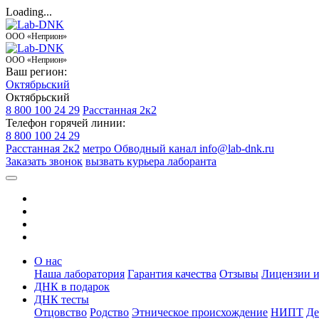
Loading...
ООО «Неприон»
ООО «Неприон»
Ваш регион:
Октябрьский
Октябрьский
8 800 100 24 29
Расстанная 2к2
Телефон горячей линии:
8 800 100 24 29
Расстанная 2к2
метро Обводный канал
info@lab-dnk.ru
Заказать звонок
вызвать курьера лаборанта
О нас
Наша лаборатория
Гарантия качества
Отзывы
Лицензии и
ДНК в подарок
ДНК тесты
Отцовство
Родство
Этническое происхождение
НИПТ
Де