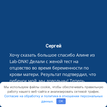
Сергей
Хочу сказать большое спасибо Алине из
Lab-DNK! Делали с женой тест на
отцовство во время беременности по
крови матери. Результат подтвердил, что
ребенок мой, мы довольны! Теперь
живем душа в душу! Пол ребенка
Мы используем файлы cookie, чтобы обеспечивать правильную
работу нашего веб-сайта и анализировать сетевой трафик.
определили бесплатно, позже УЗИ
Согласие на обработку и политика в отношении персональных
подтвердило! У нас будет мальчик! Всем
данных.
OK
удачи!