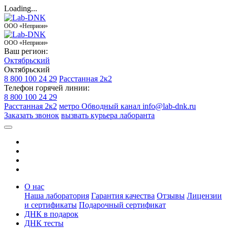
Loading...
ООО «Неприон»
ООО «Неприон»
Ваш регион:
Октябрьский
Октябрьский
8 800 100 24 29
Расстанная 2к2
Телефон горячей линии:
8 800 100 24 29
Расстанная 2к2
метро Обводный канал
info@lab-dnk.ru
Заказать звонок
вызвать курьера лаборанта
О нас
Наша лаборатория
Гарантия качества
Отзывы
Лицензии
и сертификаты
Подарочный сертификат
ДНК в подарок
ДНК тесты