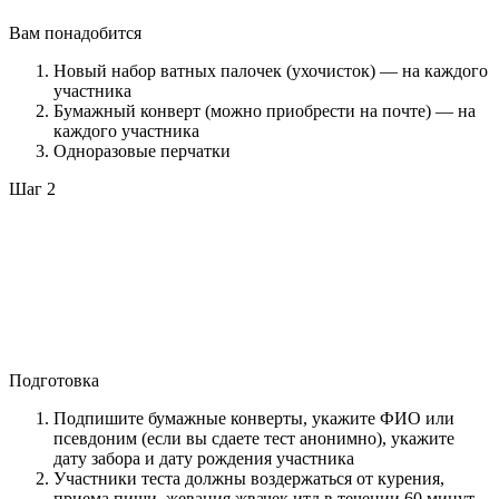
Вам понадобится
Новый набор ватных палочек (ухочисток) — на каждого
участника
Бумажный конверт (можно приобрести на почте) — на
каждого участника
Одноразовые перчатки
Шаг 2
Подготовка
Подпишите бумажные конверты, укажите ФИО или
псевдоним (если вы сдаете тест анонимно), укажите
дату забора и дату рождения участника
Участники теста должны воздержаться от курения,
приема пищи, жевания жвачек итд в течении 60 минут