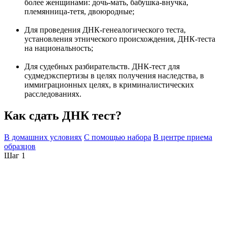
более женщинами: дочь-мать, бабушка-внучка,
племянница-тетя, двоюродные;
Для проведения ДНК-генеалогического теста,
установления этнического происхождения, ДНК-теста
на национальность;
Для судебных разбирательств. ДНК-тест для
судмедэкспертизы в целях получения наследства, в
иммиграционных целях, в криминалистических
расследованиях.
Как сдать ДНК тест?
В домашних условиях
С помощью набора
В центре приема
образцов
Шаг 1