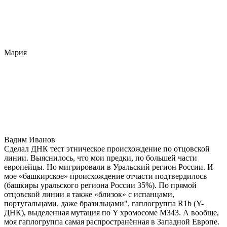
Мария
Вадим Иванов
Сделал ДНК тест этническое происхождение по отцовской
линии. Выяснилось, что мои предки, по большей части
европейцы. Но мигрировали в Уральский регион России. И
мое «башкирское» происхождение отчасти подтвердилось
(башкиры уральского региона России 35%). По прямой
отцовской линии я также «близок» с испанцами,
португальцами, даже бразильцами", гаплогруппа R1b (Y-
ДНК), выделенная мутация по Y хромосоме М343. А вообще,
моя гаплогруппа самая распространённая в Западной Европе.