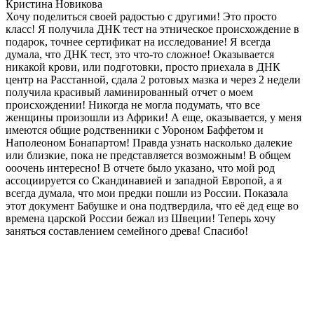
Кристина Новикова
Хочу поделиться своей радостью с другими! Это просто
класс! Я получила ДНК тест на этническое происхождение в
подарок, точнее сертификат на исследование! Я всегда
думала, что ДНК тест, это что-то сложное! Оказывается
никакой крови, или подготовки, просто приехала в ДНК
центр на Расстанной, сдала 2 ротовых мазка и через 2 недели
получила красивый ламинированный отчет о моем
происхождении! Никогда не могла подумать, что все
женщины произошли из Африки! А еще, оказывается, у меня
имеются общие родственники с Уороном Баффетом и
Наполеоном Бонапартом! Правда узнать насколько далекие
или близкие, пока не представляется возможным! В общем
ооочень интересно! В отчете было указано, что мой род
ассоциируется со Скандинавией и западной Европой, а я
всегда думала, что мои предки пошли из России. Показала
этот документ Бабушке и она подтвердила, что её дед еще во
времена царской России бежал из Швеции! Теперь хочу
заняться составлением семейного древа! Спасибо!