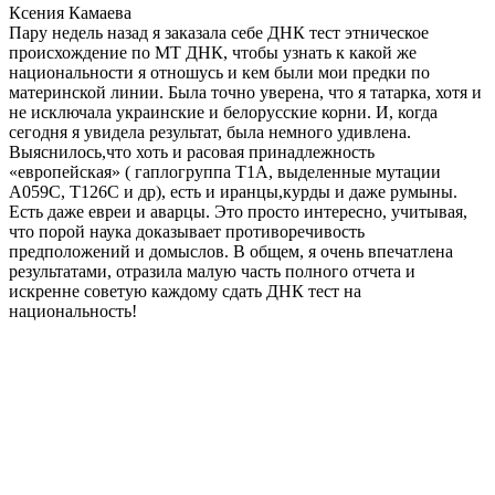
Ксения Камаева
Пару недель назад я заказала себе ДНК тест этническое
происхождение по МТ ДНК, чтобы узнать к какой же
национальности я отношусь и кем были мои предки по
материнской линии. Была точно уверена, что я татарка, хотя и
не исключала украинские и белорусские корни. И, когда
сегодня я увидела результат, была немного удивлена.
Выяснилось,что хоть и расовая принадлежность
«европейская» ( гаплогруппа T1A, выделенные мутации
A059C, T126C и др), есть и иранцы,курды и даже румыны.
Есть даже евреи и аварцы. Это просто интересно, учитывая,
что порой наука доказывает противоречивость
предположений и домыслов. В общем, я очень впечатлена
результатами, отразила малую часть полного отчета и
искренне советую каждому сдать ДНК тест на
национальность!