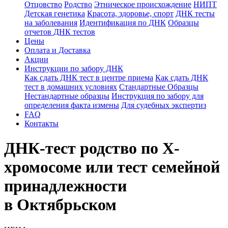
Отцовство
Родство
Этническое происхождение
НИПТ
Детская генетика
Красота, здоровье, спорт
ДНК тесты
на заболевания
Идентификация по ДНК
Образцы
отчетов ДНК тестов
Цены
Оплата и Доставка
Акции
Инструкции по забору ДНК
Как сдать ДНК тест в центре приема
Как сдать ДНК
тест в домашних условиях
Стандартные Образцы
Нестандартные образцы
Инструкция по забору для
определения факта измены
Для судебных экспертиз
FAQ
Контакты
ДНК-тест родство по X-
хромосоме или тест семейной
принадлежности
в Октябрьском