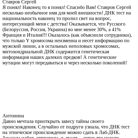
Ставров Сергей
Я понял! Наконец то я понял! Спасибо Вам! Ставров Сергей
несколько необычное имя для моей внешности! ДНК тест на
национальность наконец то пролил свет на вопрос,
интересующий меня с детства! Оказывается, что Русского
(Белоруссия, Россия, Украина) во мне менее 30%, а 41%
Франция и Италия!!! Оказалось (как объяснили сотрудники),
что только Y хромосома неизменна и несет информацию по
мужской линии, а в остальных неполовых хромосомах,
митохондриальной ДНК содержится генетическая
информация наших далеких предков! А генетические
мутации могут передаваться и через несколько поколений!
Антонина
Давно мечтала приоткрыть завесу тайны своего
происхождения. Случайно от подруги узнала, что ДНК тест
на этническое происхождение можно сдать в Лаб-ДНК.
Заказала набор, отправила, и, вуаля… через две недели