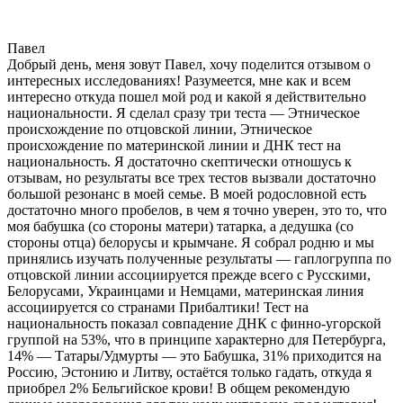
Павел
Добрый день, меня зовут Павел, хочу поделится отзывом о
интересных исследованиях! Разумеется, мне как и всем
интересно откуда пошел мой род и какой я действительно
национальности. Я сделал сразу три теста — Этническое
происхождение по отцовской линии, Этническое
происхождение по материнской линии и ДНК тест на
национальность. Я достаточно скептически отношусь к
отзывам, но результаты все трех тестов вызвали достаточно
большой резонанс в моей семье. В моей родословной есть
достаточно много пробелов, в чем я точно уверен, это то, что
моя бабушка (со стороны матери) татарка, а дедушка (со
стороны отца) белорусы и крымчане. Я собрал родню и мы
принялись изучать полученные результаты — гаплогруппа по
отцовской линии ассоциируется прежде всего с Русскими,
Белорусами, Украинцами и Немцами, материнская линия
ассоциируется со странами Прибалтики! Тест на
национальность показал совпадение ДНК с финно-угорской
группой на 53%, что в принципе характерно для Петербурга,
14% — Татары/Удмурты — это Бабушка, 31% приходится на
Россию, Эстонию и Литву, остаётся только гадать, откуда я
приобрел 2% Бельгийское крови! В общем рекомендую