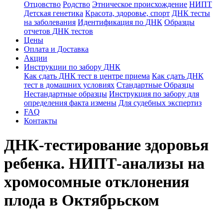
Отцовство
Родство
Этническое происхождение
НИПТ
Детская генетика
Красота, здоровье, спорт
ДНК тесты
на заболевания
Идентификация по ДНК
Образцы
отчетов ДНК тестов
Цены
Оплата и Доставка
Акции
Инструкции по забору ДНК
Как сдать ДНК тест в центре приема
Как сдать ДНК
тест в домашних условиях
Стандартные Образцы
Нестандартные образцы
Инструкция по забору для
определения факта измены
Для судебных экспертиз
FAQ
Контакты
ДНК-тестирование здоровья
ребенка. НИПТ-анализы на
хромосомные отклонения
плода в Октябрьском