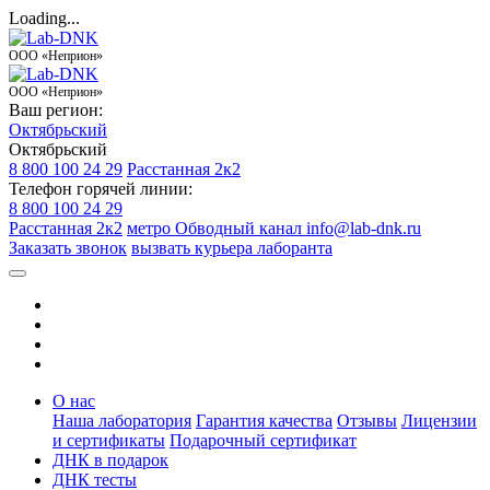
Loading...
ООО «Неприон»
ООО «Неприон»
Ваш регион:
Октябрьский
Октябрьский
8 800 100 24 29
Расстанная 2к2
Телефон горячей линии:
8 800 100 24 29
Расстанная 2к2
метро Обводный канал
info@lab-dnk.ru
Заказать звонок
вызвать курьера лаборанта
О нас
Наша лаборатория
Гарантия качества
Отзывы
Лицензии
и сертификаты
Подарочный сертификат
ДНК в подарок
ДНК тесты