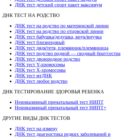
ДНК тест детский спорт пакет максимум
ДНК ТЕСТ НА РОДСТВО
ДНК тест на родство по материнской линии
ДНК тест на родство по отцовской линии
ДНК тест бабушка/дедушка, внук/внучка
ДНК тест близнецовый
ДНК тест дядя/тетя, племянник/племянница
ДНК тест родство родной — сводный брат/сестра
ДНК тест двоюродное родство
ДНК тест Y-хромосомы
ДНК тест X-хромосомы
ДНК тест мтДНК
ДНК тест любое родство
ДНК ТЕСТИРОВАНИЕ ЗДОРОВЬЯ РЕБЕНКА
Неинвазивный пренатальный тест НИПТ
Неинвазивный пренатальный тест НИПТ+
ДРУГИЕ ВИДЫ ДНК ТЕСТОВ
ДНК тест на измену
ДНК тест диагностика редких заболеваний и