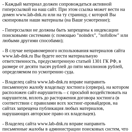
- Каждый материал должен сопровождаться активной
гиперссылкой на наш сайт. При этом ссылка может вести на
домен www.lab-dnk.ru или на ту страницу, с которой Вы
скопировали наши материалы (на Ваше усмотрение);
- Гиперссылки не должны быть запрещены к индексации
поисковыми системами (с помощью "noindex", "nofollow" или
любыми другими способами);
- В случае неправомерного использования материалов сайта
www.lab-dnk.ru Вы будете нести материальную
ответственность, предусмотренную статьей 1301 ГК РФ, в
размере от десяти тысяч рублей до пяти миллионов рублей,
определяемом по усмотрению суда.
- Владелец сайта www.lab-dnk.ru вправе направить
письменную жалобу владельцу хостинга (сервера), на котором
расположен сайт-нарушитель – с просьбой воздействовать на
нарушителя, вплоть до расторжения договора хостинга (в
соответствии с правилами всех хостинг-провайдеров, на
сайтах запрещена публикация любых материалов,
нарушающих авторское право их владельцев).
- Владелец сайта www.lab-dnk.ru вправе направить
письменные жалобы в администрации поисковых систем, что