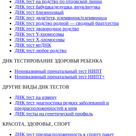
ДНК тест на родство по отцовской линии
ДНК тест бабушка/дедушка, внук/внучка
ДНК тест близнецовый
ДНК тест дядя/тетя, племянник/племянница
ДНК тест родство родной — сводный брат/сестра
ДНК тест двоюродное родство
ДНК тест Y-хромосомы
ДНК тест X-хромосомы
ДНК тест мтДНК
ДНК тест любое родство
ДНК ТЕСТИРОВАНИЕ ЗДОРОВЬЯ РЕБЕНКА
Неинвазивный пренатальный тест НИПТ
Неинвазивный пренатальный тест НИПТ+
ДРУГИЕ ВИДЫ ДНК ТЕСТОВ
ДНК тест на измену
ДНК тест диагностика редких заболеваний и
предрасположенностей к ним
ДНК тесты на генетический профиль
КРАСОТА, ЗДОРОВЬЕ, СПОРТ
ДНК тест предрасположенность к спорту пакет