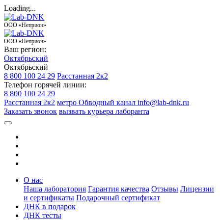
Loading...
ООО «Неприон»
ООО «Неприон»
Ваш регион:
Октябрьский
Октябрьский
8 800 100 24 29
Расстанная 2к2
Телефон горячей линии:
8 800 100 24 29
Расстанная 2к2
метро Обводный канал
info@lab-dnk.ru
Заказать звонок
вызвать курьера лаборанта
О нас
Наша лаборатория
Гарантия качества
Отзывы
Лицензии
и сертификаты
Подарочный сертификат
ДНК в подарок
ДНК тесты