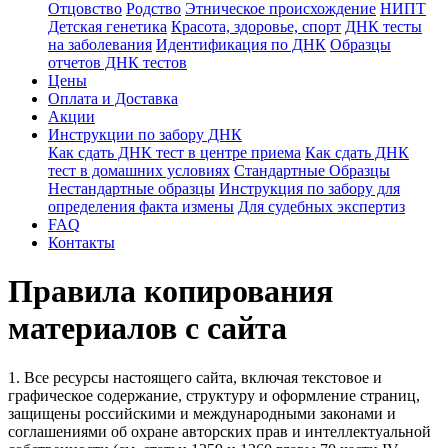
Отцовство
Родство
Этническое происхождение
НИПТ
Детская генетика
Красота, здоровье, спорт
ДНК тесты
на заболевания
Идентификация по ДНК
Образцы
отчетов ДНК тестов
Цены
Оплата и Доставка
Акции
Инструкции по забору ДНК
Как сдать ДНК тест в центре приема
Как сдать ДНК
тест в домашних условиях
Стандартные Образцы
Нестандартные образцы
Инструкция по забору для
определения факта измены
Для судебных экспертиз
FAQ
Контакты
Правила копирования
материалов с сайта
1. Все ресурсы настоящего сайта, включая текстовое и
графическое содержание, структуру и оформление страниц,
защищены российскими и международными законами и
соглашениями об охране авторских прав и интеллектуальной