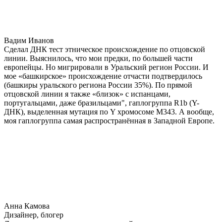
Вадим Иванов
Сделал ДНК тест этническое происхождение по отцовской
линии. Выяснилось, что мои предки, по большей части
европейцы. Но мигрировали в Уральский регион России. И
мое «башкирское» происхождение отчасти подтвердилось
(башкиры уральского региона России 35%). По прямой
отцовской линии я также «близок» с испанцами,
португальцами, даже бразильцами", гаплогруппа R1b (Y-
ДНК), выделенная мутация по Y хромосоме М343. А вообще,
моя гаплогруппа самая распространённая в Западной Европе.
Анна Камова
Дизайнер, блогер