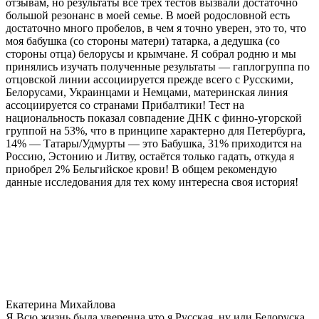
отзывам, но результаты все трех тестов вызвали достаточно
большой резонанс в моей семье. В моей родословной есть
достаточно много пробелов, в чем я точно уверен, это то, что
моя бабушка (со стороны матери) татарка, а дедушка (со
стороны отца) белорусы и крымчане. Я собрал родню и мы
принялись изучать полученные результаты — гаплогруппа по
отцовской линии ассоциируется прежде всего с Русскими,
Белорусами, Украинцами и Немцами, материнская линия
ассоциируется со странами Прибалтики! Тест на
национальность показал совпадение ДНК с финно-угорской
группой на 53%, что в принципе характерно для Петербурга,
14% — Татары/Удмурты — это Бабушка, 31% приходится на
Россию, Эстонию и Литву, остаётся только гадать, откуда я
приобрел 2% Бельгийское крови! В общем рекомендую
данные исследования для тех кому интересна своя история!
Екатерина Михайлова
Я Всю жизнь была уверенна что я Русская, ну или Белоруска,