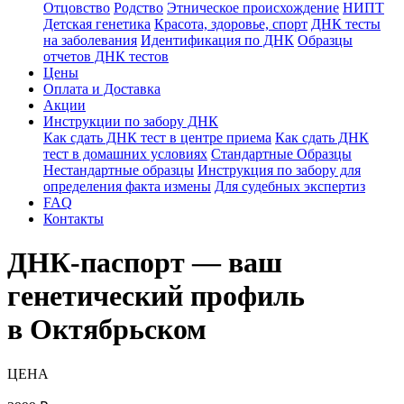
Отцовство
Родство
Этническое происхождение
НИПТ
Детская генетика
Красота, здоровье, спорт
ДНК тесты
на заболевания
Идентификация по ДНК
Образцы
отчетов ДНК тестов
Цены
Оплата и Доставка
Акции
Инструкции по забору ДНК
Как сдать ДНК тест в центре приема
Как сдать ДНК
тест в домашних условиях
Стандартные Образцы
Нестандартные образцы
Инструкция по забору для
определения факта измены
Для судебных экспертиз
FAQ
Контакты
ДНК-паспорт — ваш
генетический профиль
в Октябрьском
ЦЕНА