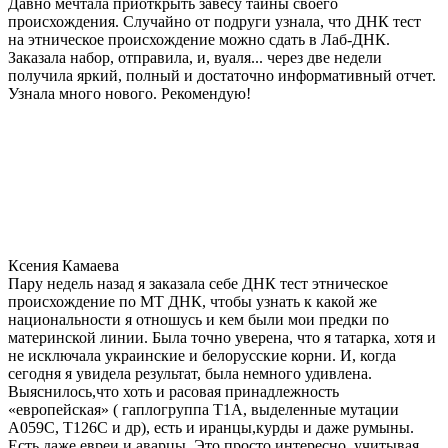
Давно мечтала приоткрыть завесу тайны своего
происхождения. Случайно от подруги узнала, что ДНК тест
на этническое происхождение можно сдать в Лаб-ДНК.
Заказала набор, отправила, и, вуаля... через две недели
получила яркий, полный и достаточно информативный отчет.
Узнала много нового. Рекомендую!
Ксения Камаева
Пару недель назад я заказала себе ДНК тест этническое
происхождение по МТ ДНК, чтобы узнать к какой же
национальности я отношусь и кем были мои предки по
материнской линии. Была точно уверена, что я татарка, хотя и
не исключала украинские и белорусские корни. И, когда
сегодня я увидела результат, была немного удивлена.
Выяснилось,что хоть и расовая принадлежность
«европейская» ( гаплогруппа T1A, выделенные мутации
A059C, T126C и др), есть и иранцы,курды и даже румыны.
Есть даже евреи и аварцы. Это просто интересно, учитывая,