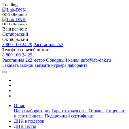
Loading...
ООО «Неприон»
ООО «Неприон»
Ваш регион:
Октябрьский
Октябрьский
8 800 100 24 29
Расстанная 2к2
Телефон горячей линии:
8 800 100 24 29
Расстанная 2к2
метро Обводный канал
info@lab-dnk.ru
Заказать звонок
вызвать курьера лаборанта
О нас
Наша лаборатория
Гарантия качества
Отзывы
Лицензии
и сертификаты
Подарочный сертификат
ДНК в подарок
ДНК тесты