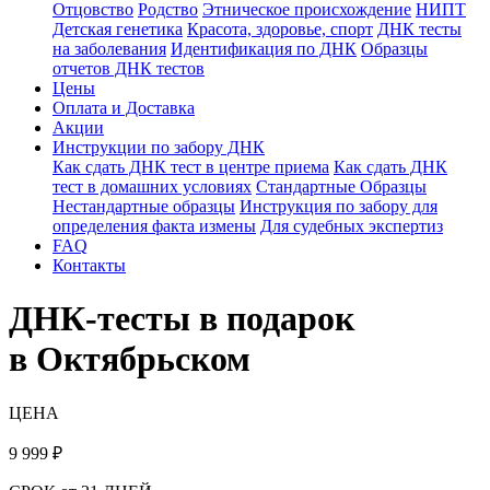
Отцовство
Родство
Этническое происхождение
НИПТ
Детская генетика
Красота, здоровье, спорт
ДНК тесты
на заболевания
Идентификация по ДНК
Образцы
отчетов ДНК тестов
Цены
Оплата и Доставка
Акции
Инструкции по забору ДНК
Как сдать ДНК тест в центре приема
Как сдать ДНК
тест в домашних условиях
Стандартные Образцы
Нестандартные образцы
Инструкция по забору для
определения факта измены
Для судебных экспертиз
FAQ
Контакты
ДНК-тесты в подарок
в Октябрьском
ЦЕНА
9 999
₽