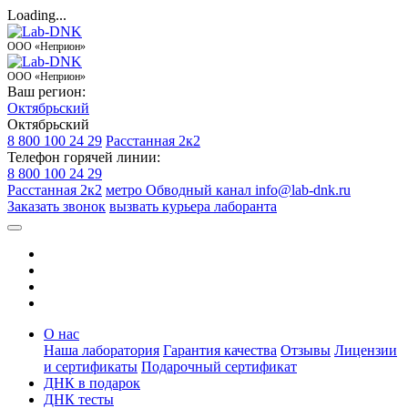
Loading...
ООО «Неприон»
ООО «Неприон»
Ваш регион:
Октябрьский
Октябрьский
8 800 100 24 29
Расстанная 2к2
Телефон горячей линии:
8 800 100 24 29
Расстанная 2к2
метро Обводный канал
info@lab-dnk.ru
Заказать звонок
вызвать курьера лаборанта
О нас
Наша лаборатория
Гарантия качества
Отзывы
Лицензии
и сертификаты
Подарочный сертификат
ДНК в подарок
ДНК тесты