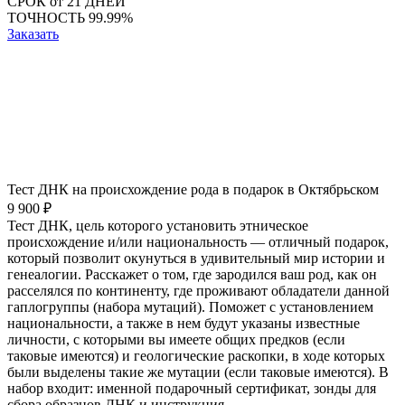
СРОК
от 21 ДНЕЙ
ТОЧНОСТЬ
99.99%
Заказать
Тест ДНК на происхождение рода в подарок в Октябрьском
9 900 ₽
Тест ДНК, цель которого установить этническое
происхождение и/или национальность — отличный подарок,
который позволит окунуться в удивительный мир истории и
генеалогии. Расскажет о том, где зародился ваш род, как он
расселялся по континенту, где проживают обладатели данной
гаплогруппы (набора мутаций). Поможет с установлением
национальности, а также в нем будут указаны известные
личности, с которыми вы имеете общих предков (если
таковые имеются) и геологические раскопки, в ходе которых
были выделены такие же мутации (если таковые имеются). В
набор входит: именной подарочный сертификат, зонды для
сбора образцов ДНК и инструкция.