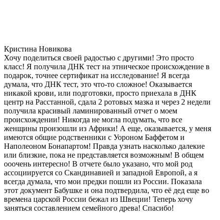
Кристина Новикова
Хочу поделиться своей радостью с другими! Это просто
класс! Я получила ДНК тест на этническое происхождение в
подарок, точнее сертификат на исследование! Я всегда
думала, что ДНК тест, это что-то сложное! Оказывается
никакой крови, или подготовки, просто приехала в ДНК
центр на Расстанной, сдала 2 ротовых мазка и через 2 недели
получила красивый ламинированный отчет о моем
происхождении! Никогда не могла подумать, что все
женщины произошли из Африки! А еще, оказывается, у меня
имеются общие родственники с Уороном Баффетом и
Наполеоном Бонапартом! Правда узнать насколько далекие
или близкие, пока не представляется возможным! В общем
ооочень интересно! В отчете было указано, что мой род
ассоциируется со Скандинавией и западной Европой, а я
всегда думала, что мои предки пошли из России. Показала
этот документ Бабушке и она подтвердила, что её дед еще во
времена царской России бежал из Швеции! Теперь хочу
заняться составлением семейного древа! Спасибо!