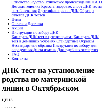
Отцовство
Родство
Этническое происхождение
НИПТ
Детская генетика
Красота, здоровье, спорт
ДНК тесты
на заболевания
Идентификация по ДНК
Образцы
отчетов ДНК тестов
Цены
Оплата и Доставка
Акции
Инструкции по забору ДНК
Как сдать ДНК тест в центре приема
Как сдать ДНК
тест в домашних условиях
Стандартные Образцы
Нестандартные образцы
Инструкция по забору для
определения факта измены
Для судебных экспертиз
FAQ
Контакты
ДНК-тест на установление
родства по материнской
линии в Октябрьском
ЦЕНА