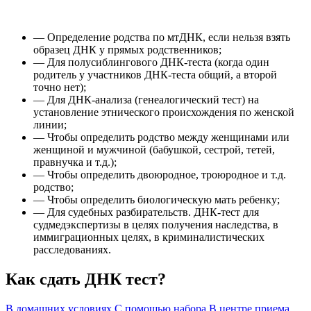
— Определение родства по мтДНК, если нельзя взять
образец ДНК у прямых родственников;
— Для полусиблингового ДНК-теста (когда один
родитель у участников ДНК-теста общий, а второй
точно нет);
— Для ДНК-анализа (генеалогический тест) на
установление этнического происхождения по женской
линии;
— Чтобы определить родство между женщинами или
женщиной и мужчиной (бабушкой, сестрой, тетей,
правнучка и т.д.);
— Чтобы определить двоюродное, троюродное и т.д.
родство;
— Чтобы определить биологическую мать ребенку;
— Для судебных разбирательств. ДНК-тест для
судмедэкспертизы в целях получения наследства, в
иммиграционных целях, в криминалистических
расследованиях.
Как сдать ДНК тест?
В домашних условиях
С помощью набора
В центре приема