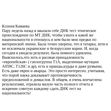
Ксения Камаева
Пару недель назад я заказала себе ДНК тест этническое
происхождение по МТ ДНК, чтобы узнать к какой же
национальности я отношусь и кем были мои предки по
материнской линии. Была точно уверена, что я татарка, хотя и
не исключала украинские и белорусские корни. И, когда
сегодня я увидела результат, была немного удивлена.
Выяснилось,что хоть и расовая принадлежность
«европейская» ( гаплогруппа T1A, выделенные мутации
A059C, T126C и др), есть и иранцы,курды и даже румыны.
Есть даже евреи и аварцы. Это просто интересно, учитывая,
что порой наука доказывает противоречивость
предположений и домыслов. В общем, я очень впечатлена
результатами, отразила малую часть полного отчета и
искренне советую каждому сдать ДНК тест на
национальность!