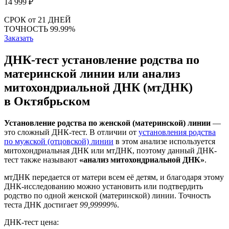
14 999
₽
СРОК
от 21 ДНЕЙ
ТОЧНОСТЬ
99.99%
Заказать
ДНК-тест установление родства по
материнской линии или анализ
митохондриальной ДНК (мтДНК)
в Октябрьском
Установление родства по женской (материнской) линии
—
это сложный ДНК-тест. В отличии от
установления родства
по мужской (отцовской) линии
в этом анализе используется
митохондриальная ДНК или мтДНК, поэтому данный ДНК-
тест также называют
«анализ митохондриальной ДНК»
.
мтДНК передается от матери всем её детям, и благодаря этому
ДНК-исследованию можно установить или подтвердить
родство по одной женской (материнской) линии. Точность
теста ДНК достигает
99,99999%
.
ДНК-тест цена: