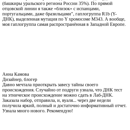
(башкиры уральского региона России 35%). По прямой
отцовской линии я также «близок» с испанцами,
португальцами, даже бразильцами", гаплогруппа R1b (Y-
ДНК), выделенная мутация по Y хромосоме М343. А вообще,
моя гаплогруппа самая распространённая в Западной Европе.
Анна Камова
Дизайнер, блогер
Давно мечтала приоткрыть завесу тайны своего
происхождения. Случайно от подруги узнала, что ДНК тест
на этническое происхождение можно сдать в Лаб-ДНК.
Заказала набор, отправила, и, вуаля... через две недели
получила яркий, полный и достаточно информативный отчет.
Узнала много нового. Рекомендую!