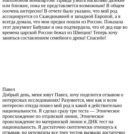
Наполеоном Бонапартом! Правда узнать насколько далекие
или близкие, пока не представляется возможным! В общем
ооочень интересно! В отчете было указано, что мой род
ассоциируется со Скандинавией и западной Европой, а я
всегда думала, что мои предки пошли из России. Показала
этот документ Бабушке и она подтвердила, что её дед еще во
времена царской России бежал из Швеции! Теперь хочу
заняться составлением семейного древа! Спасибо!
Павел
Добрый день, меня зовут Павел, хочу поделится отзывом о
интересных исследованиях! Разумеется, мне как и всем
интересно откуда пошел мой род и какой я действительно
национальности. Я сделал сразу три теста — Этническое
происхождение по отцовской линии, Этническое
происхождение по материнской линии и ДНК тест на
национальность. Я достаточно скептически отношусь к
отзывам, но результаты все трех тестов вызвали достаточно