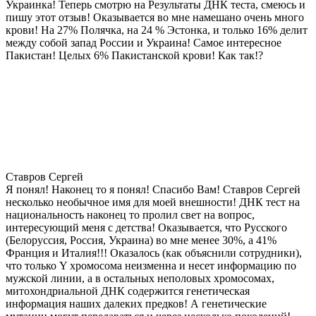
Украинка! Теперь смотрю на Результаты ДНК теста, смеюсь и
пишу этот отзыв! Оказывается во мне намешано очень много
крови! На 27% Полячка, на 24 % Эстонка, и только 16% делит
между собой запад России и Украина! Самое интересное
Пакистан! Целых 6% Пакистанской крови! Как так!?
Ставров Сергей
Я понял! Наконец то я понял! Спасибо Вам! Ставров Сергей
несколько необычное имя для моей внешности! ДНК тест на
национальность наконец то пролил свет на вопрос,
интересующий меня с детства! Оказывается, что Русского
(Белоруссия, Россия, Украина) во мне менее 30%, а 41%
Франция и Италия!!! Оказалось (как объяснили сотрудники),
что только Y хромосома неизменна и несет информацию по
мужской линии, а в остальных неполовых хромосомах,
митохондриальной ДНК содержится генетическая
информация наших далеких предков! А генетические