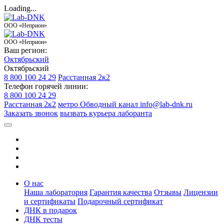
Loading...
ООО «Неприон»
ООО «Неприон»
Ваш регион:
Октябрьский
Октябрьский
8 800 100 24 29
Расстанная 2к2
Телефон горячей линии:
8 800 100 24 29
Расстанная 2к2
метро Обводный канал
info@lab-dnk.ru
Заказать звонок
вызвать курьера лаборанта
О нас
Наша лаборатория
Гарантия качества
Отзывы
Лицензии
и сертификаты
Подарочный сертификат
ДНК в подарок
ДНК тесты