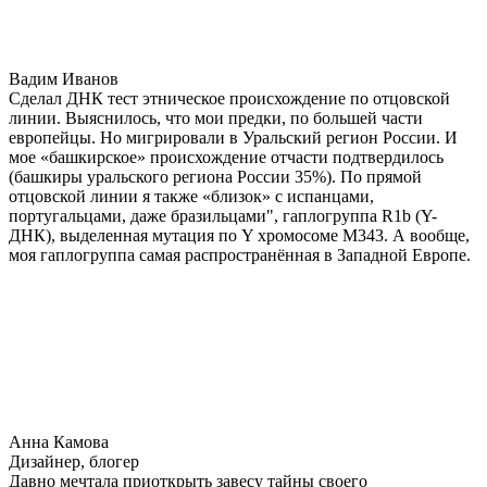
Вадим Иванов
Сделал ДНК тест этническое происхождение по отцовской
линии. Выяснилось, что мои предки, по большей части
европейцы. Но мигрировали в Уральский регион России. И
мое «башкирское» происхождение отчасти подтвердилось
(башкиры уральского региона России 35%). По прямой
отцовской линии я также «близок» с испанцами,
португальцами, даже бразильцами", гаплогруппа R1b (Y-
ДНК), выделенная мутация по Y хромосоме М343. А вообще,
моя гаплогруппа самая распространённая в Западной Европе.
Анна Камова
Дизайнер, блогер
Давно мечтала приоткрыть завесу тайны своего