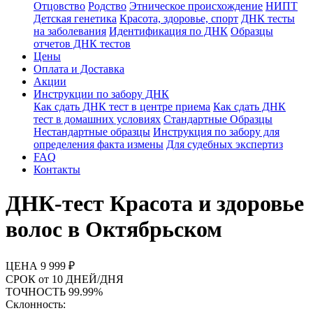
Отцовство
Родство
Этническое происхождение
НИПТ
Детская генетика
Красота, здоровье, спорт
ДНК тесты
на заболевания
Идентификация по ДНК
Образцы
отчетов ДНК тестов
Цены
Оплата и Доставка
Акции
Инструкции по забору ДНК
Как сдать ДНК тест в центре приема
Как сдать ДНК
тест в домашних условиях
Стандартные Образцы
Нестандартные образцы
Инструкция по забору для
определения факта измены
Для судебных экспертиз
FAQ
Контакты
ДНК-тест Красота и здоровье
волос в Октябрьском
ЦЕНА
9 999 ₽
СРОК
от 10 ДНЕЙ/ДНЯ
ТОЧНОСТЬ
99.99%
Склонность: