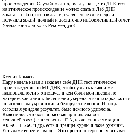
происхождения. Случайно от подруги узнала, что ДНК тест
на этническое происхождение можно сдать в Лаб-ДНК.
Заказала набор, отправила, и, вуаля... через две недели
получила яркий, полный и достаточно информативный отчет.
Узнала много нового. Рекомендую!
Ксения Камаева
Пару недель назад я заказала себе ДНК тест этническое
происхождение по МТ ДНК, чтобы узнать к какой же
национальности я отношусь и кем были мои предки по
материнской линии. Была точно уверена, что я татарка, хотя и
не исключала украинские и белорусские корни. И, когда
сегодня я увидела результат, была немного удивлена.
Выяснилось,что хоть и расовая принадлежность
«европейская» ( гаплогруппа T1A, выделенные мутации
A059C, T126C и др), есть и иранцы,курды и даже румыны.
Есть даже евреи и аварцы. Это просто интересно, учитывая,