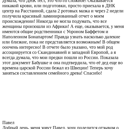
думала, что ДНК тест, это что-то сложное! Оказывается
никакой крови, или подготовки, просто приехала в ДНК
центр на Расстанной, сдала 2 ротовых мазка и через 2 недели
получила красивый ламинированный отчет о моем
происхождении! Никогда не могла подумать, что все
женщины произошли из Африки! А еще, оказывается, у меня
имеются общие родственники с Уороном Баффетом и
Наполеоном Бонапартом! Правда узнать насколько далекие
или близкие, пока не представляется возможным! В общем
ооочень интересно! В отчете было указано, что мой род
ассоциируется со Скандинавией и западной Европой, а я
всегда думала, что мои предки пошли из России. Показала
этот документ Бабушке и она подтвердила, что её дед еще во
времена царской России бежал из Швеции! Теперь хочу
заняться составлением семейного древа! Спасибо!
Павел
Добрый день, меня зовут Павел, хочу поделится отзывом о