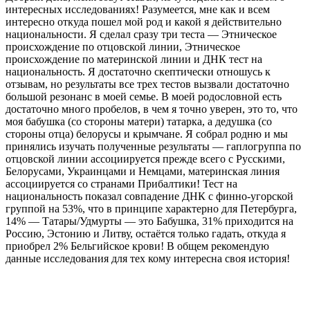
интересных исследованиях! Разумеется, мне как и всем
интересно откуда пошел мой род и какой я действительно
национальности. Я сделал сразу три теста — Этническое
происхождение по отцовской линии, Этническое
происхождение по материнской линии и ДНК тест на
национальность. Я достаточно скептически отношусь к
отзывам, но результаты все трех тестов вызвали достаточно
большой резонанс в моей семье. В моей родословной есть
достаточно много пробелов, в чем я точно уверен, это то, что
моя бабушка (со стороны матери) татарка, а дедушка (со
стороны отца) белорусы и крымчане. Я собрал родню и мы
принялись изучать полученные результаты — гаплогруппа по
отцовской линии ассоциируется прежде всего с Русскими,
Белорусами, Украинцами и Немцами, материнская линия
ассоциируется со странами Прибалтики! Тест на
национальность показал совпадение ДНК с финно-угорской
группой на 53%, что в принципе характерно для Петербурга,
14% — Татары/Удмурты — это Бабушка, 31% приходится на
Россию, Эстонию и Литву, остаётся только гадать, откуда я
приобрел 2% Бельгийское крови! В общем рекомендую
данные исследования для тех кому интересна своя история!