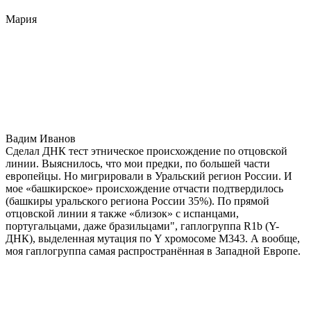
Мария
Вадим Иванов
Сделал ДНК тест этническое происхождение по отцовской
линии. Выяснилось, что мои предки, по большей части
европейцы. Но мигрировали в Уральский регион России. И
мое «башкирское» происхождение отчасти подтвердилось
(башкиры уральского региона России 35%). По прямой
отцовской линии я также «близок» с испанцами,
португальцами, даже бразильцами", гаплогруппа R1b (Y-
ДНК), выделенная мутация по Y хромосоме М343. А вообще,
моя гаплогруппа самая распространённая в Западной Европе.