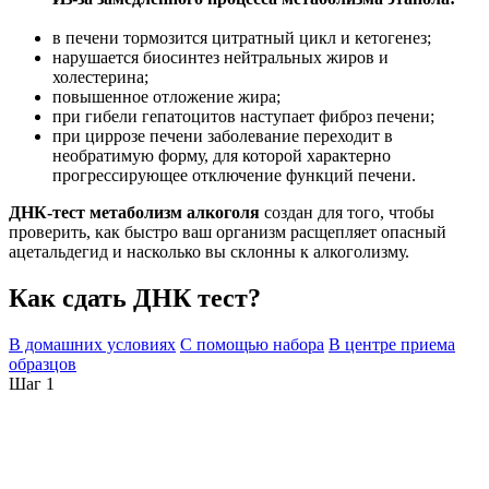
в печени тормозится цитратный цикл и кетогенез;
нарушается биосинтез нейтральных жиров и
холестерина;
повышенное отложение жира;
при гибели гепатоцитов наступает фиброз печени;
при циррозе печени заболевание переходит в
необратимую форму, для которой характерно
прогрессирующее отключение функций печени.
ДНК-тест метаболизм алкоголя
создан для того, чтобы
проверить, как быстро ваш организм расщепляет опасный
ацетальдегид и насколько вы склонны к алкоголизму.
Как сдать ДНК тест?
В домашних условиях
С помощью набора
В центре приема
образцов
Шаг 1