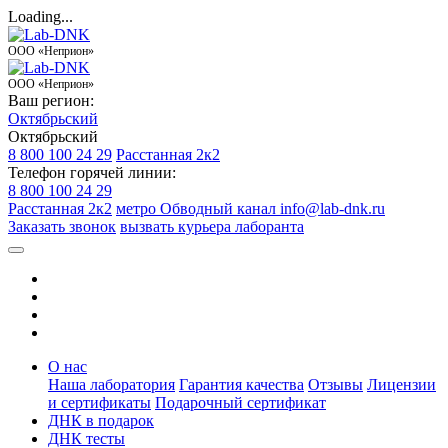
Loading...
ООО «Неприон»
ООО «Неприон»
Ваш регион:
Октябрьский
Октябрьский
8 800 100 24 29
Расстанная 2к2
Телефон горячей линии:
8 800 100 24 29
Расстанная 2к2
метро Обводный канал
info@lab-dnk.ru
Заказать звонок
вызвать курьера лаборанта
О нас
Наша лаборатория
Гарантия качества
Отзывы
Лицензии
и сертификаты
Подарочный сертификат
ДНК в подарок
ДНК тесты