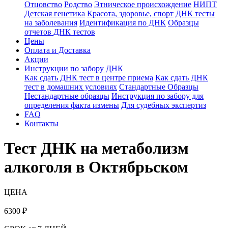
Отцовство
Родство
Этническое происхождение
НИПТ
Детская генетика
Красота, здоровье, спорт
ДНК тесты
на заболевания
Идентификация по ДНК
Образцы
отчетов ДНК тестов
Цены
Оплата и Доставка
Акции
Инструкции по забору ДНК
Как сдать ДНК тест в центре приема
Как сдать ДНК
тест в домашних условиях
Стандартные Образцы
Нестандартные образцы
Инструкция по забору для
определения факта измены
Для судебных экспертиз
FAQ
Контакты
Тест ДНК на метаболизм
алкоголя в Октябрьском
ЦЕНА
6300
₽