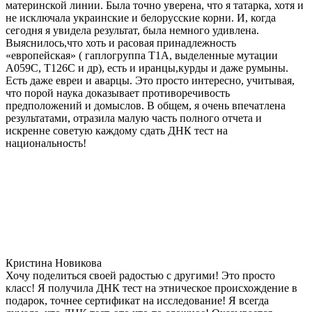
материнской линии. Была точно уверена, что я татарка, хотя и
не исключала украинские и белорусские корни. И, когда
сегодня я увидела результат, была немного удивлена.
Выяснилось,что хоть и расовая принадлежность
«европейская» ( гаплогруппа T1A, выделенные мутации
A059C, T126C и др), есть и иранцы,курды и даже румыны.
Есть даже евреи и аварцы. Это просто интересно, учитывая,
что порой наука доказывает противоречивость
предположений и домыслов. В общем, я очень впечатлена
результатами, отразила малую часть полного отчета и
искренне советую каждому сдать ДНК тест на
национальность!
Кристина Новикова
Хочу поделиться своей радостью с другими! Это просто
класс! Я получила ДНК тест на этническое происхождение в
подарок, точнее сертификат на исследование! Я всегда