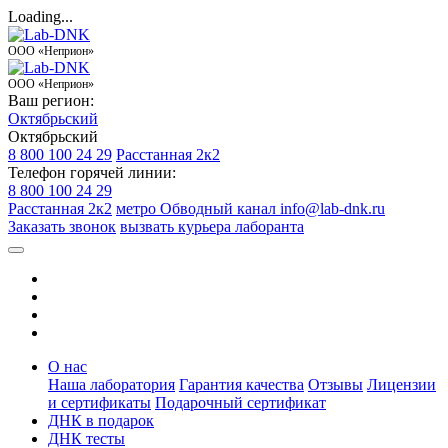
Loading...
ООО «Неприон»
ООО «Неприон»
Ваш регион:
Октябрьский
Октябрьский
8 800 100 24 29
Расстанная 2к2
Телефон горячей линии:
8 800 100 24 29
Расстанная 2к2
метро Обводный канал
info@lab-dnk.ru
Заказать звонок
вызвать курьера лаборанта
О нас
Наша лаборатория
Гарантия качества
Отзывы
Лицензии
и сертификаты
Подарочный сертификат
ДНК в подарок
ДНК тесты