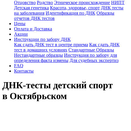
Отцовство
Родство
Этническое происхождение
НИПТ
Детская генетика
Красота, здоровье, спорт
ДНК тесты
на заболевания
Идентификация по ДНК
Образцы
отчетов ДНК тестов
Цены
Оплата и Доставка
Акции
Инструкции по забору ДНК
Как сдать ДНК тест в центре приема
Как сдать ДНК
тест в домашних условиях
Стандартные Образцы
Нестандартные образцы
Инструкция по забору для
определения факта измены
Для судебных экспертиз
FAQ
Контакты
ДНК-тесты детский спорт
в Октябрьском