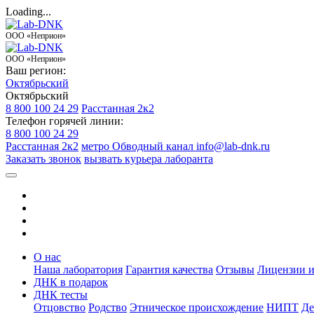
Loading...
ООО «Неприон»
ООО «Неприон»
Ваш регион:
Октябрьский
Октябрьский
8 800 100 24 29
Расстанная 2к2
Телефон горячей линии:
8 800 100 24 29
Расстанная 2к2
метро Обводный канал
info@lab-dnk.ru
Заказать звонок
вызвать курьера лаборанта
О нас
Наша лаборатория
Гарантия качества
Отзывы
Лицензии и
ДНК в подарок
ДНК тесты
Отцовство
Родство
Этническое происхождение
НИПТ
Де