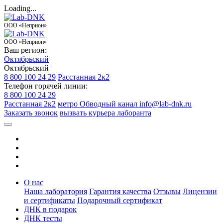
Loading...
ООО «Неприон»
ООО «Неприон»
Ваш регион:
Октябрьский
Октябрьский
8 800 100 24 29
Расстанная 2к2
Телефон горячей линии:
8 800 100 24 29
Расстанная 2к2
метро Обводный канал
info@lab-dnk.ru
Заказать звонок
вызвать курьера лаборанта
О нас
Наша лаборатория
Гарантия качества
Отзывы
Лицензии
и сертификаты
Подарочный сертификат
ДНК в подарок
ДНК тесты