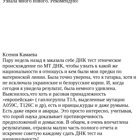
Узнала много нового. Рекомендую!
Ксения Камаева
Пару недель назад я заказала себе ДНК тест этническое
происхождение по МТ ДНК, чтобы узнать к какой же
национальности я отношусь и кем были мои предки по
материнской линии. Была точно уверена, что я татарка, хотя и
не исключала украинские и белорусские корни. И, когда
сегодня я увидела результат, была немного удивлена.
Выяснилось,что хоть и расовая принадлежность
«европейская» ( гаплогруппа T1A, выделенные мутации
A059C, T126C и др), есть и иранцы,курды и даже румыны.
Есть даже евреи и аварцы. Это просто интересно, учитывая,
что порой наука доказывает противоречивость
предположений и домыслов. В общем, я очень впечатлена
результатами, отразила малую часть полного отчета и
искренне советую каждому сдать ДНК тест на
национальность!