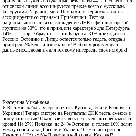
принялись изучать полученные результаты — гаплогруппа по
отцовской линии ассоциируется прежде всего с Русскими,
Белорусами, Украинцами и Немцами, материнская линия
ассоциируется со странами Прибалтики! Тест на
национальность показал совпадение ДНК с финно-угорской
группой на 53%, что в принципе характерно для Петербурга,
14% — Татары/Удмурты — это Бабушка, 31% приходится на
Россию, Эстонию и Литву, остаётся только гадать, откуда я
приобрел 2% Бельгийское крови! В общем рекомендую
данные исследования для тех кому интересна своя история!
Екатерина Михайлова
Я Всю жизнь была уверенна что я Русская, ну или Белоруска,
Украинка! Теперь смотрю на Результаты ДНК теста, смеюсь и
пишу этот отзыв! Оказывается во мне намешано очень много
крови! На 27% Полячка, на 24 % Эстонка, и только 16% делит
между собой запад России и Украина! Самое интересное
Пакистан! Целых 6% Пакистанской крови! Как так!?