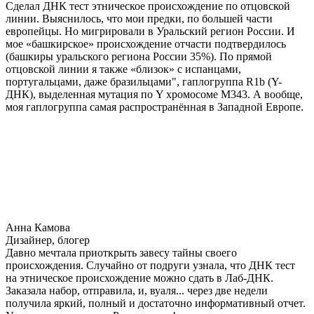
Сделал ДНК тест этническое происхождение по отцовской
линии. Выяснилось, что мои предки, по большей части
европейцы. Но мигрировали в Уральский регион России. И
мое «башкирское» происхождение отчасти подтвердилось
(башкиры уральского региона России 35%). По прямой
отцовской линии я также «близок» с испанцами,
португальцами, даже бразильцами", гаплогруппа R1b (Y-
ДНК), выделенная мутация по Y хромосоме М343. А вообще,
моя гаплогруппа самая распространённая в Западной Европе.
Анна Камова
Дизайнер, блогер
Давно мечтала приоткрыть завесу тайны своего
происхождения. Случайно от подруги узнала, что ДНК тест
на этническое происхождение можно сдать в Лаб-ДНК.
Заказала набор, отправила, и, вуаля... через две недели
получила яркий, полный и достаточно информативный отчет.