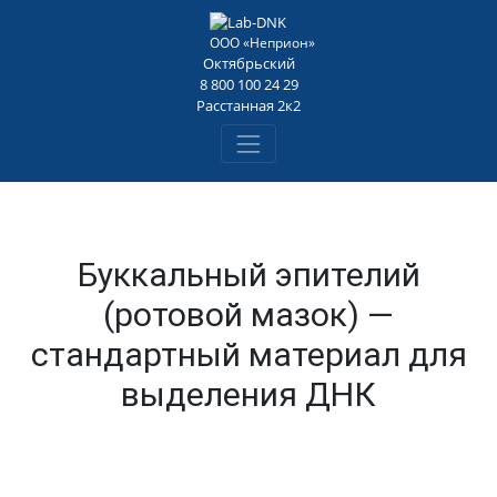
Loading...
ООО «Неприон»
Октябрьский
8 800 100 24 29
Расстанная 2к2
Буккальный эпителий
(ротовой мазок) —
стандартный материал для
выделения ДНК