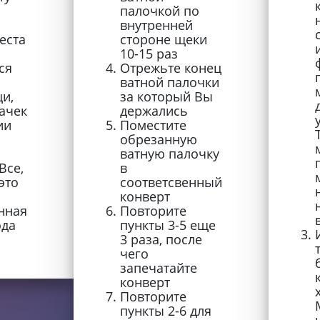
палочкой по
внутренней
еста
стороне щеки
10-15 раз
ся
Отрежьте конец
ватной палочки
и,
за который Вы
ачек
держались
ии
Поместите
обрезанную
ватную палочку
Все,
в
это
соответсвенный
конверт
нная
Повторите
ода
пункты 3-5 еще
3 раза, после
чего
запечатайте
конверт
Повторите
пункты 2-6 для