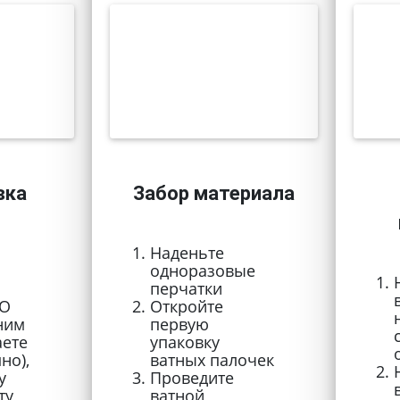
вка
Забор материала
Наденьте
одноразовые
перчатки
ИО
Откройте
ним
первую
аете
упаковку
но),
ватных палочек
у
Проведите
ту
ватной