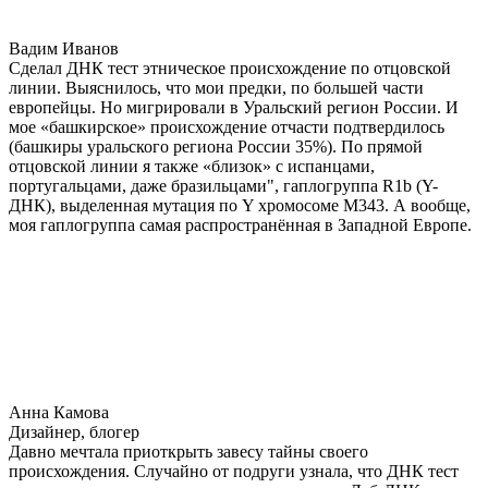
Вадим Иванов
Сделал ДНК тест этническое происхождение по отцовской
линии. Выяснилось, что мои предки, по большей части
европейцы. Но мигрировали в Уральский регион России. И
мое «башкирское» происхождение отчасти подтвердилось
(башкиры уральского региона России 35%). По прямой
отцовской линии я также «близок» с испанцами,
португальцами, даже бразильцами", гаплогруппа R1b (Y-
ДНК), выделенная мутация по Y хромосоме М343. А вообще,
моя гаплогруппа самая распространённая в Западной Европе.
Анна Камова
Дизайнер, блогер
Давно мечтала приоткрыть завесу тайны своего
происхождения. Случайно от подруги узнала, что ДНК тест