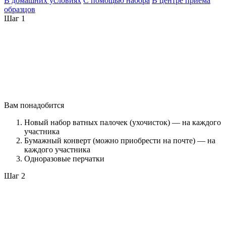
В домашних условиях
С помощью набора
В центре приема
образцов
Шаг 1
Вам понадобится
Новый набор ватных палочек (ухочисток) — на каждого
участника
Бумажный конверт (можно приобрести на почте) — на
каждого участника
Одноразовые перчатки
Шаг 2