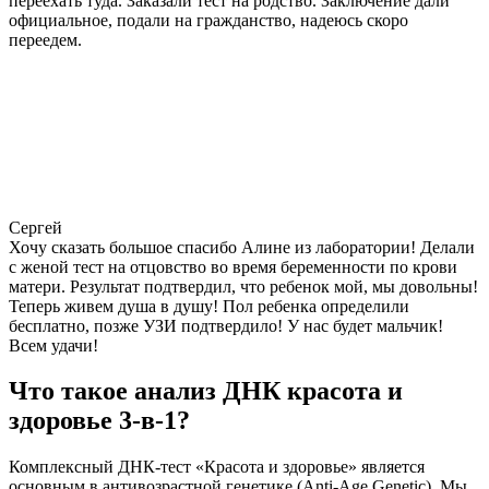
переехать туда. Заказали тест на родство. Заключение дали
официальное, подали на гражданство, надеюсь скоро
переедем.
Сергей
Хочу сказать большое спасибо Алине из лаборатории! Делали
с женой тест на отцовство во время беременности по крови
матери. Результат подтвердил, что ребенок мой, мы довольны!
Теперь живем душа в душу! Пол ребенка определили
бесплатно, позже УЗИ подтвердило! У нас будет мальчик!
Всем удачи!
Что такое анализ ДНК красота и
здоровье 3-в-1?
Комплексный ДНК-тест «Красота и здоровье» является
основным в антивозрастной генетике (Anti-Age Genetic). Мы