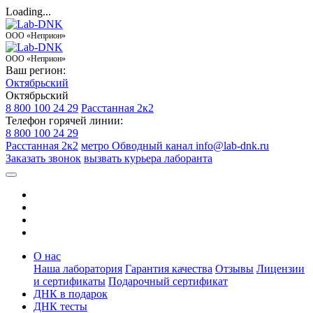
Loading...
ООО «Неприон»
ООО «Неприон»
Ваш регион:
Октябрьский
Октябрьский
8 800 100 24 29
Расстанная 2к2
Телефон горячей линии:
8 800 100 24 29
Расстанная 2к2
метро Обводный канал
info@lab-dnk.ru
Заказать звонок
вызвать курьера лаборанта
О нас
Наша лаборатория
Гарантия качества
Отзывы
Лицензии
и сертификаты
Подарочный сертификат
ДНК в подарок
ДНК тесты