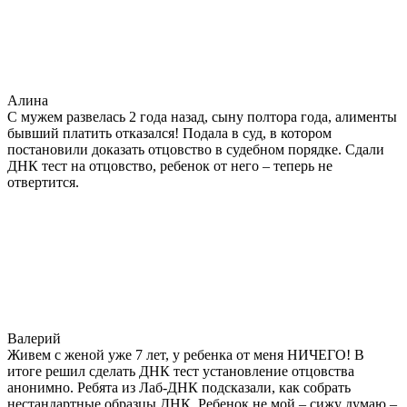
Алина
С мужем развелась 2 года назад, сыну полтора года, алименты
бывший платить отказался! Подала в суд, в котором
постановили доказать отцовство в судебном порядке. Сдали
ДНК тест на отцовство, ребенок от него – теперь не
отвертится.
Валерий
Живем с женой уже 7 лет, у ребенка от меня НИЧЕГО! В
итоге решил сделать ДНК тест установление отцовства
анонимно. Ребята из Лаб-ДНК подсказали, как собрать
нестандартные образцы ДНК. Ребенок не мой – сижу думаю –