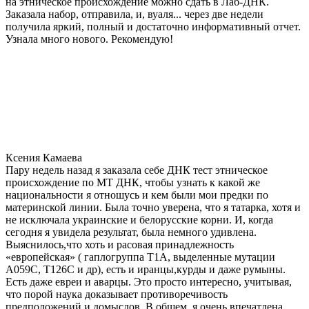
на этническое происхождение можно сдать в Лаб-ДНК.
Заказала набор, отправила, и, вуаля... через две недели
получила яркий, полный и достаточно информативный отчет.
Узнала много нового. Рекомендую!
Ксения Камаева
Пару недель назад я заказала себе ДНК тест этническое
происхождение по МТ ДНК, чтобы узнать к какой же
национальности я отношусь и кем были мои предки по
материнской линии. Была точно уверена, что я татарка, хотя и
не исключала украинские и белорусские корни. И, когда
сегодня я увидела результат, была немного удивлена.
Выяснилось,что хоть и расовая принадлежность
«европейская» ( гаплогруппа T1A, выделенные мутации
A059C, T126C и др), есть и иранцы,курды и даже румыны.
Есть даже евреи и аварцы. Это просто интересно, учитывая,
что порой наука доказывает противоречивость
предположений и домыслов. В общем, я очень впечатлена