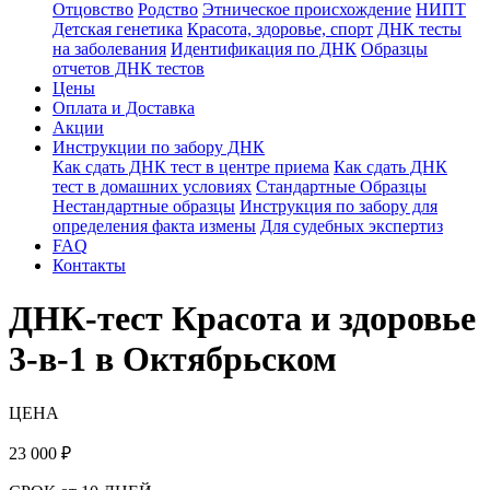
Отцовство
Родство
Этническое происхождение
НИПТ
Детская генетика
Красота, здоровье, спорт
ДНК тесты
на заболевания
Идентификация по ДНК
Образцы
отчетов ДНК тестов
Цены
Оплата и Доставка
Акции
Инструкции по забору ДНК
Как сдать ДНК тест в центре приема
Как сдать ДНК
тест в домашних условиях
Стандартные Образцы
Нестандартные образцы
Инструкция по забору для
определения факта измены
Для судебных экспертиз
FAQ
Контакты
ДНК-тест Красота и здоровье
3-в-1 в Октябрьском
ЦЕНА
23 000
₽