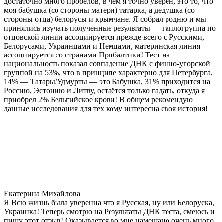
достаточно много пробелов, в чем я точно уверен, это то, что
моя бабушка (со стороны матери) татарка, а дедушка (со
стороны отца) белорусы и крымчане. Я собрал родню и мы
принялись изучать полученные результаты — гаплогруппа по
отцовской линии ассоциируется прежде всего с Русскими,
Белорусами, Украинцами и Немцами, материнская линия
ассоциируется со странами Прибалтики! Тест на
национальность показал совпадение ДНК с финно-угорской
группой на 53%, что в принципе характерно для Петербурга,
14% — Татары/Удмурты — это Бабушка, 31% приходится на
Россию, Эстонию и Литву, остаётся только гадать, откуда я
приобрел 2% Бельгийское крови! В общем рекомендую
данные исследования для тех кому интересна своя история!
Екатерина Михайлова
Я Всю жизнь была уверенна что я Русская, ну или Белоруска,
Украинка! Теперь смотрю на Результаты ДНК теста, смеюсь и
пишу этот отзыв! Оказывается во мне намешано очень много