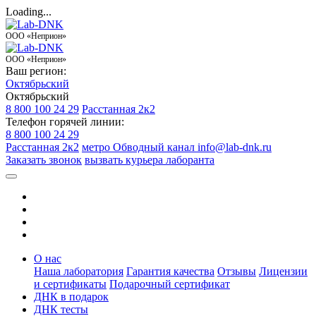
Loading...
ООО «Неприон»
ООО «Неприон»
Ваш регион:
Октябрьский
Октябрьский
8 800 100 24 29
Расстанная 2к2
Телефон горячей линии:
8 800 100 24 29
Расстанная 2к2
метро Обводный канал
info@lab-dnk.ru
Заказать звонок
вызвать курьера лаборанта
О нас
Наша лаборатория
Гарантия качества
Отзывы
Лицензии
и сертификаты
Подарочный сертификат
ДНК в подарок
ДНК тесты