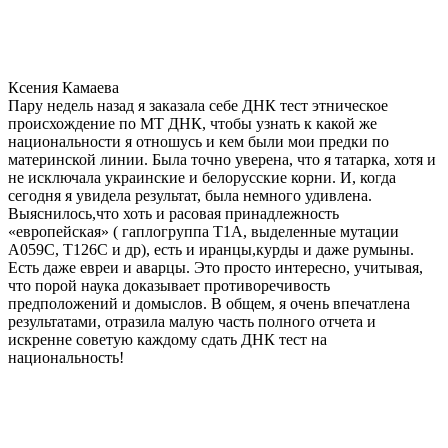
Ксения Камаева
Пару недель назад я заказала себе ДНК тест этническое
происхождение по МТ ДНК, чтобы узнать к какой же
национальности я отношусь и кем были мои предки по
материнской линии. Была точно уверена, что я татарка, хотя и
не исключала украинские и белорусские корни. И, когда
сегодня я увидела результат, была немного удивлена.
Выяснилось,что хоть и расовая принадлежность
«европейская» ( гаплогруппа T1A, выделенные мутации
A059C, T126C и др), есть и иранцы,курды и даже румыны.
Есть даже евреи и аварцы. Это просто интересно, учитывая,
что порой наука доказывает противоречивость
предположений и домыслов. В общем, я очень впечатлена
результатами, отразила малую часть полного отчета и
искренне советую каждому сдать ДНК тест на
национальность!