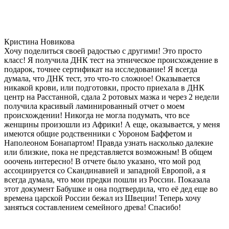
Кристина Новикова
Хочу поделиться своей радостью с другими! Это просто
класс! Я получила ДНК тест на этническое происхождение в
подарок, точнее сертификат на исследование! Я всегда
думала, что ДНК тест, это что-то сложное! Оказывается
никакой крови, или подготовки, просто приехала в ДНК
центр на Расстанной, сдала 2 ротовых мазка и через 2 недели
получила красивый ламинированный отчет о моем
происхождении! Никогда не могла подумать, что все
женщины произошли из Африки! А еще, оказывается, у меня
имеются общие родственники с Уороном Баффетом и
Наполеоном Бонапартом! Правда узнать насколько далекие
или близкие, пока не представляется возможным! В общем
ооочень интересно! В отчете было указано, что мой род
ассоциируется со Скандинавией и западной Европой, а я
всегда думала, что мои предки пошли из России. Показала
этот документ Бабушке и она подтвердила, что её дед еще во
времена царской России бежал из Швеции! Теперь хочу
заняться составлением семейного древа! Спасибо!