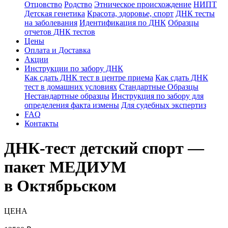
Отцовство
Родство
Этническое происхождение
НИПТ
Детская генетика
Красота, здоровье, спорт
ДНК тесты
на заболевания
Идентификация по ДНК
Образцы
отчетов ДНК тестов
Цены
Оплата и Доставка
Акции
Инструкции по забору ДНК
Как сдать ДНК тест в центре приема
Как сдать ДНК
тест в домашних условиях
Стандартные Образцы
Нестандартные образцы
Инструкция по забору для
определения факта измены
Для судебных экспертиз
FAQ
Контакты
ДНК-тест детский спорт —
пакет МЕДИУМ
в Октябрьском
ЦЕНА