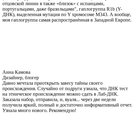
отцовской линии я также «близок» с испанцами,
португальцами, даже бразильцами", гаплогруппа R1b (Y-
ДНК), выделенная мутация по Y хромосоме М343. А вообще,
моя гаплогруппа самая распространённая в Западной Европе.
Анна Камова
Дизайнер, блогер
Давно мечтала приоткрыть завесу тайны своего
происхождения. Случайно от подруги узнала, что ДНК тест
на этническое происхождение можно сдать в Лаб-ДНК.
Заказала набор, отправила, и, вуаля... через две недели
получила яркий, полный и достаточно информативный отчет.
Узнала много нового. Рекомендую!